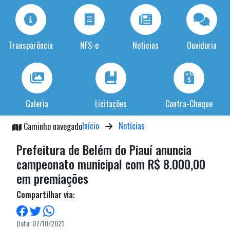
Transparência
NFS-e
Noticias
Ouvidoria
Galeria
Licitações
Contra-Cheque
Início
Notícias
Caminho navegado
Prefeitura de Belém do Piauí anuncia
campeonato municipal com R$ 8.000,00
em premiações
Compartilhar via:
Data: 07/10/2021