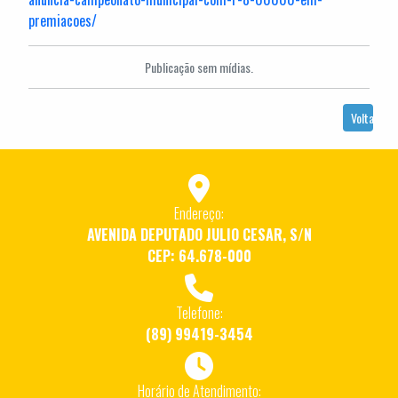
premiacoes/
Publicação sem mídias.
Voltar
Endereço:
AVENIDA DEPUTADO JULIO CESAR, S/N
CEP: 64.678-000
Telefone:
(89) 99419-3454
Horário de Atendimento: