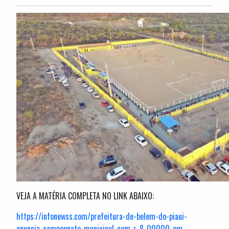
VEJA A MATÉRIA COMPLETA NO LINK ABAIXO:
https://infonewss.com/prefeitura-de-belem-do-piaui-
anuncia-campeonato-municipal-com-r-8-00000-em-