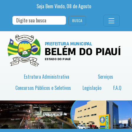
Seja Bem Vindo,
08
de
Agosto
BUSCA
Estrutura Administrativa
Serviços
Concursos Públicos e Seletivos
Legislação
F.A.Q