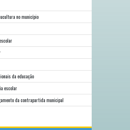
jucultura no município
escolar
r
sionais da educação
ia escolar
gamento da contrapartida municipal
BUSCA