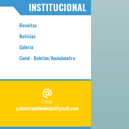
INSTITUCIONAL
Receitas
Notícias
Galeria
Covid - Boletim/Vacinômetro
E-mail:
gabinetepmbelempi@gmail.com