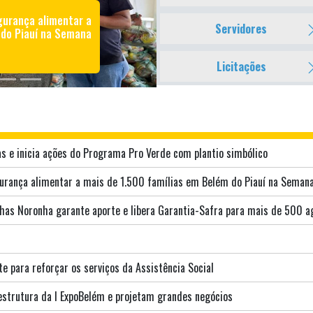
gurança alimentar a
Em Belém do Piauí, 
Servidores
 do Piauí na Semana
aporte e libera 
agricultores, injet
Licitações
s e inicia ações do Programa Pro Verde com plantio simbólico
gurança alimentar a mais de 1.500 famílias em Belém do Piauí na Seman
thas Noronha garante aporte e libera Garantia-Safra para mais de 500 ag
e para reforçar os serviços da Assistência Social
estrutura da I ExpoBelém e projetam grandes negócios