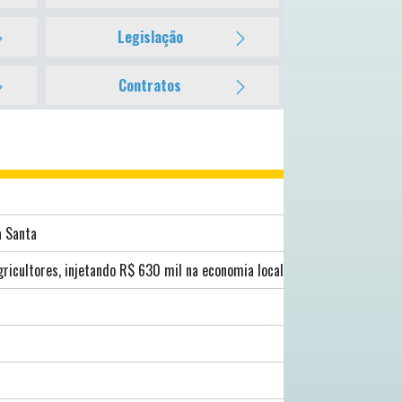
prefeito Jônathas Noronha garante
Legislação
Garantia-Safra para mais de 500
ando R$ 630 mil na economia local
Contratos
a Santa
ricultores, injetando R$ 630 mil na economia local