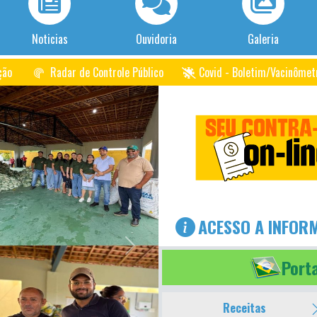
Noticias
Ouvidoria
Galeria
ção
Radar de Controle Público
Covid - Boletim/Vacinômet
Previous
ACESSO A INFOR
Next
Port
Receitas