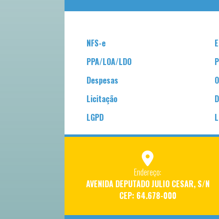
NFS-e
E
PPA/LOA/LDO
P
Despesas
O
Licitação
D
LGPD
L
Endereço:
AVENIDA DEPUTADO JULIO CESAR, S/N
CEP: 64.678-000