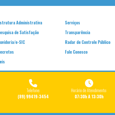
strutura Administrativa
Serviços
esquisa de Satisfação
Transparência
uvidoria/e-SIC
Radar de Controle Público
ecretos
Fale Conosco
eis
Telefone:
Horário de Atendimento:
(89) 99419-3454
07:30h A 13:30h