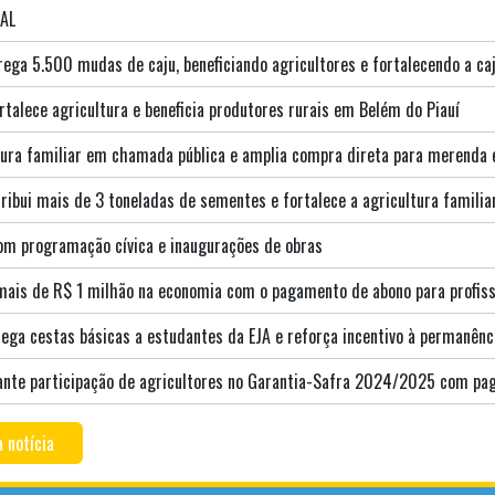
IAL
rega 5.500 mudas de caju, beneficiando agricultores e fortalecendo a ca
talece agricultura e beneficia produtores rurais em Belém do Piauí
ltura familiar em chamada pública e amplia compra direta para merenda 
tribui mais de 3 toneladas de sementes e fortalece a agricultura familia
om programação cívica e inaugurações de obras
 mais de R$ 1 milhão na economia com o pagamento de abono para profis
rega cestas básicas a estudantes da EJA e reforça incentivo à permanênc
rante participação de agricultores no Garantia-Safra 2024/2025 com pa
 notícia