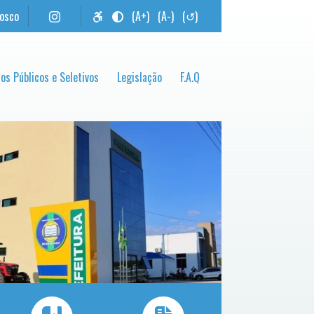
nosco
(A+)
(A-)
(↺)
os Públicos e Seletivos
Legislação
F.A.Q