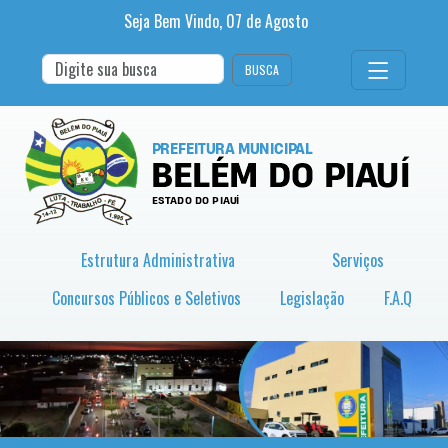
Seja Bem Vindo,
07
de
Agosto
BUSCA
Estrutura Administrativa
Serviços
Concursos Públicos e Seletivos
Legislação
F.A.Q