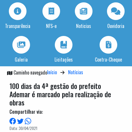
Transparência
NFS-e
Noticias
Ouvidoria
Galeria
Licitações
Contra-Cheque
Início
Notícias
Caminho navegado
100 dias da 4ª gestão do prefeito
Ademar é marcado pela realização de
obras
Compartilhar via:
Data: 30/04/2021