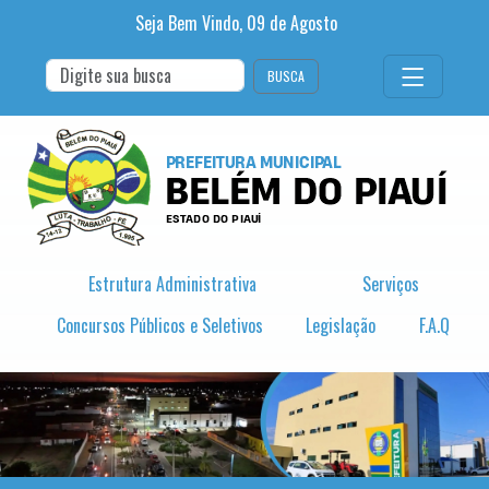
Seja Bem Vindo,
09
de
Agosto
BUSCA
Estrutura Administrativa
Serviços
Concursos Públicos e Seletivos
Legislação
F.A.Q