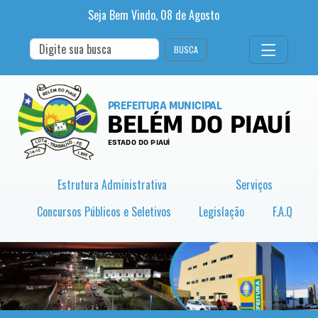
Seja Bem Vindo,
08
de
Agosto
BUSCA
Estrutura Administrativa
Serviços
Concursos Públicos e Seletivos
Legislação
F.A.Q