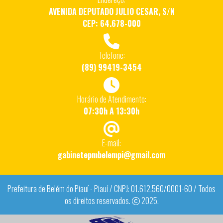
AVENIDA DEPUTADO JULIO CESAR, S/N
CEP: 64.678-000
Telefone:
(89) 99419-3454
Horário de Atendimento:
07:30h A 13:30h
E-mail:
gabinetepmbelempi@gmail.com
Prefeitura de Belém do Piauí - Piauí / CNPJ: 01.612.560/0001-60 / Todos
os direitos reservados.
2025.