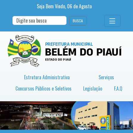
Seja Bem Vindo,
06
de
Agosto
BUSCA
Estrutura Administrativa
Serviços
Concursos Públicos e Seletivos
Legislação
F.A.Q