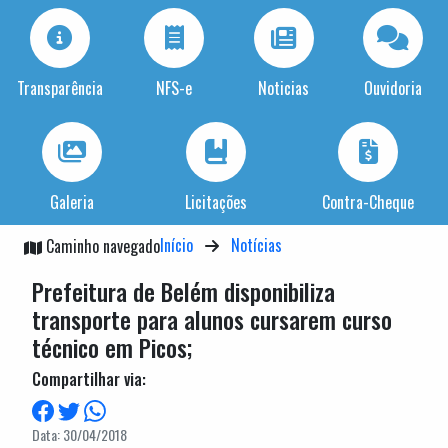
Transparência
NFS-e
Noticias
Ouvidoria
Galeria
Licitações
Contra-Cheque
Início
Notícias
Caminho navegado
Prefeitura de Belém disponibiliza
transporte para alunos cursarem curso
técnico em Picos;
Compartilhar via:
Data: 30/04/2018